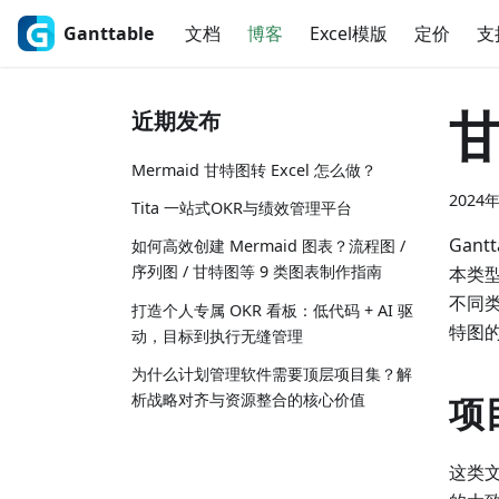
Ganttable
文档
博客
Excel模版
定价
支
近期发布
Mermaid 甘特图转 Excel 怎么做？
2024
Tita 一站式OKR与绩效管理平台
Gan
如何高效创建 Mermaid 图表？流程图 /
序列图 / 甘特图等 9 类图表制作指南
本类
不同
打造个人专属 OKR 看板：低代码 + AI 驱
特图
动，目标到执行无缝管理
为什么计划管理软件需要顶层项目集？解
析战略对齐与资源整合的核心价值
项
这类