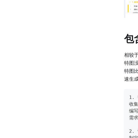
包
相较
特图
特图
速生
1.
收集
编写
需求
2.