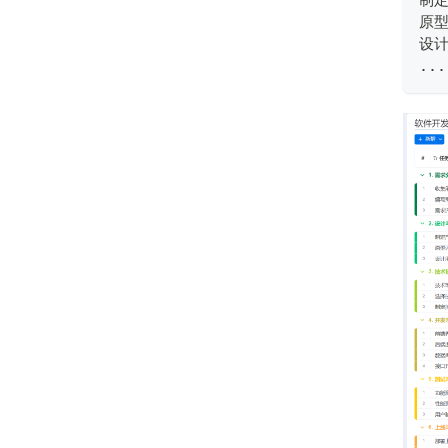
制定
原型
设
...