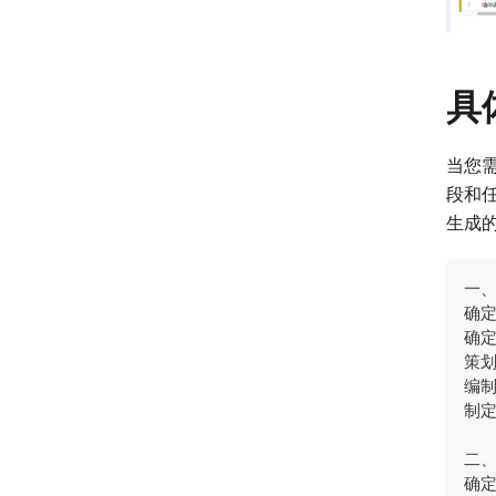
具
当您
段和
生成
一
确
确
策
编
制
二
确