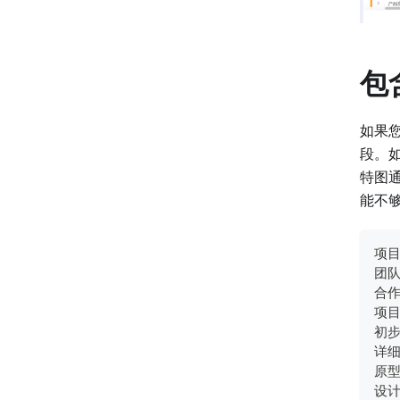
包
如果
段。
特图
能不
项目
团队
合作
项目
初步
详细
原型
设计