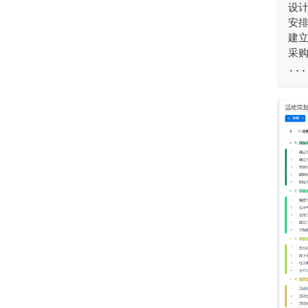
设
安
建
采
...